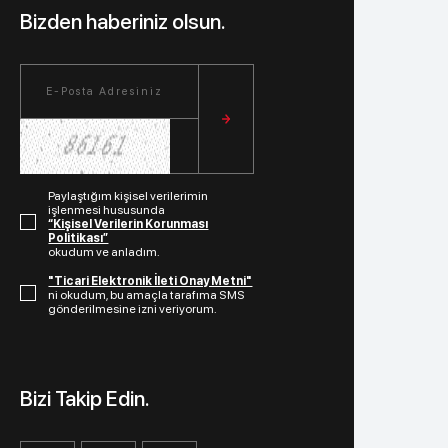
Bizden haberiniz olsun.
Paylaştığım kişisel verilerimin
işlenmesi hususunda
“Kişisel Verilerin Korunması
Politikası”
okudum ve anladım.
"Ticari Elektronik İleti Onay Metni"
ni okudum, bu amaçla tarafıma SMS
gönderilmesine izni veriyorum.
Bizi Takip Edin.