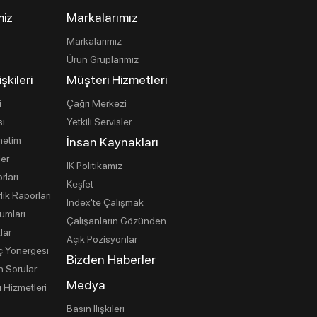
miz
Markalarımız
Markalarımız
Ürün Gruplarımız
işkileri
Müşteri Hizmetleri
i
Çağrı Merkezi
sı
Yetkili Servisler
netim
İnsan Kaynakları
ler
İK Politikamız
rları
Keşfet
lik Raporları
Index'te Çalışmak
umları
Çalışanların Gözünden
lar
Açık Pozisyonlar
İç Yönergesi
Bizden Haberler
n Sorular
Medya
 Hizmetleri
Basın İlişkileri