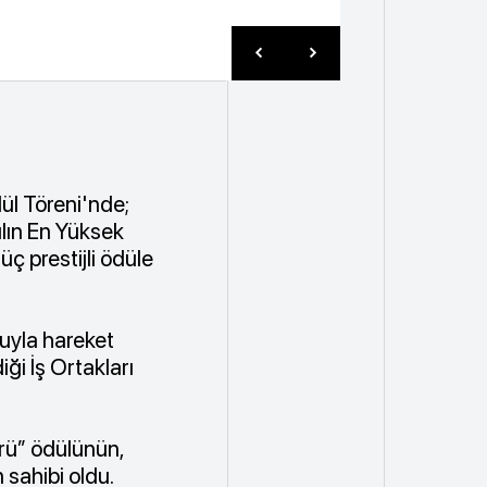
ül Töreni'nde;
ılın En Yüksek
ç prestijli ödüle
nuyla hareket
ği İş Ortakları
rü” ödülünün,
 sahibi oldu.