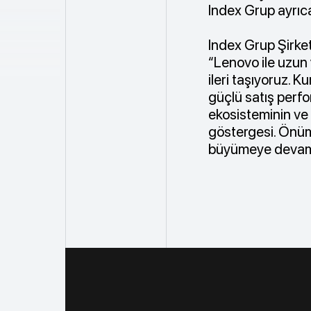
Index Grup ayrıca
Index Grup Şirketl
“Lenovo ile uzun y
ileri taşıyoruz. 
güçlü satış per
ekosisteminin ve i
göstergesi. Önümü
büyümeye devam