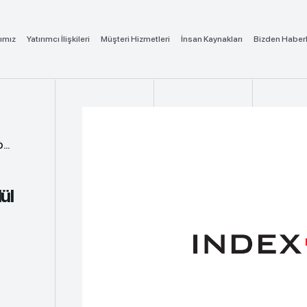
ımız
Yatırımcı İlişkileri
Müşteri Hizmetleri
İnsan Kaynakları
Bizden Haber
.
ül