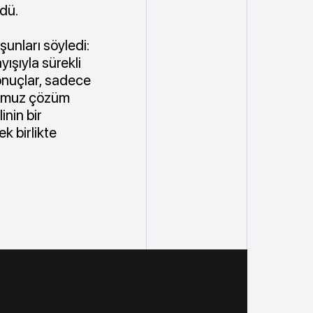
ldü.
şunları söyledi:
yışıyla sürekli
sonuçlar, sadece
ğumuz çözüm
inin bir
k birlikte