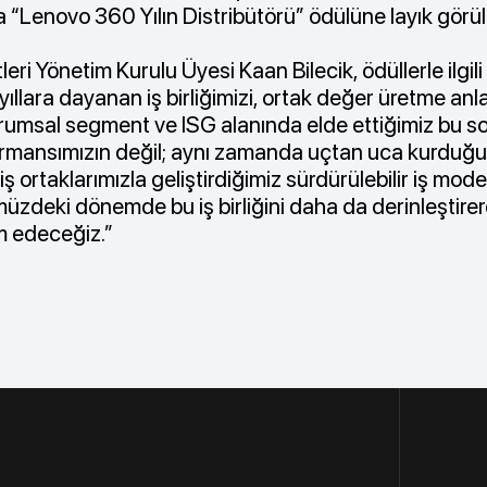
 “Lenovo 360 Yılın Distribütörü” ödülüne layık görü
eri Yönetim Kurulu Üyesi Kaan Bilecik, ödüllerle ilgili 
ıllara dayanan iş birliğimizi, ortak değer üretme anla
Kurumsal segment ve ISG alanında elde ettiğimiz bu 
formansımızın değil; aynı zamanda uçtan uca kurdu
ş ortaklarımızla geliştirdiğimiz sürdürülebilir iş model
zdeki dönemde bu iş birliğini daha da derinleştirere
 edeceğiz.”