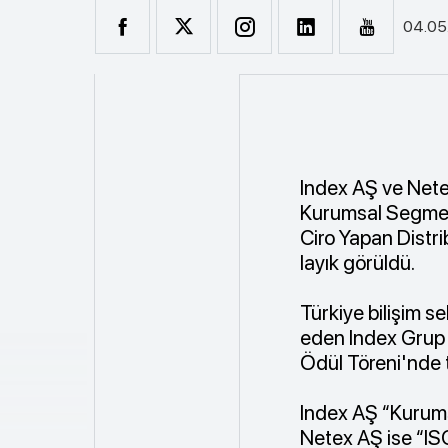
04.05
Index AŞ ve Nete
Kurumsal Segment
Ciro Yapan Distri
layık görüldü.
Türkiye bilişim s
eden Index Grup 
Ödül Töreni'nde 
Index AŞ “Kurums
Netex AŞ ise “ISG