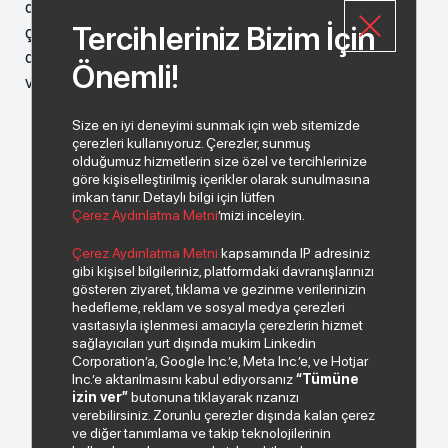
değer yaratacak bir hizmet anlayışı ile karşılamak,
Tercihleriniz Bizim İçin
çalışanlarımıza bir aile birliği içinde güven ve memnuniyet
duyabilecekleri bir çalışma ortamı sunmak, çalışma
Önemli!
verimliliğini ölçmek ve sürekli iyileştirmektir.
Size en iyi deneyimi sunmak için web sitemizde
çerezleri kullanıyoruz. Çerezler, sunmuş
olduğumuz hizmetlerin size özel ve tercihlerinize
göre kişiselleştirilmiş içerikler olarak sunulmasına
imkan tanır. Detaylı bilgi için lütfen
Çerez Aydınlatma Metni
’mizi inceleyin.
Çerez Aydınlatma Metni
kapsamında IP adresiniz
gibi kişisel bilgileriniz, platformdaki davranışlarınızı
gösteren ziyaret, tıklama ve gezinme verilerinizin
hedefleme, reklam ve sosyal medya çerezleri
vasıtasıyla işlenmesi amacıyla çerezlerin hizmet
sağlayıcıları yurt dışında mukim Linkedin
Corporation’a, Google Inc.’e, Meta Inc.’e, ve Hotjar
Inc.’e aktarılmasını kabul ediyorsanız
“Tümüne
izin ver”
butonuna tıklayarak rızanızı
verebilirsiniz. Zorunlu çerezler dışında kalan çerez
ve diğer tanımlama ve takip teknolojilerinin