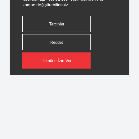
zaman değiştirebilirsiniz.
Tercihler
Reddet
Tümüne İzin Ver
© 2026 Copyright INDEKS Bilgisayar A.Ş. Tüm hakları saklıdır.