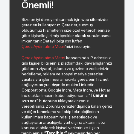
Önemli!
Size en iyi deneyimi sunmak için web sitemizde
çerezleri kullanıyoruz. Çerezler, sunmuş
olduğumuz hizmetlerin size özel ve tercihlerinize
göre kişiselleştirilmiş içerikler olarak sunulmasına
imkan tanır. Detaylı bilgi için lütfen
Çerez Aydınlatma Metni
’mizi inceleyin.
Çerez Aydınlatma Metni
kapsamında IP adresiniz
gibi kişisel bilgileriniz, platformdaki davranışlarınızı
gösteren ziyaret, tıklama ve gezinme verilerinizin
hedefleme, reklam ve sosyal medya çerezleri
vasıtasıyla işlenmesi amacıyla çerezlerin hizmet
sağlayıcıları yurt dışında mukim Linkedin
Corporation’a, Google Inc.’e, Meta Inc.’e, ve Hotjar
Inc.’e aktarılmasını kabul ediyorsanız
“Tümüne
izin ver”
butonuna tıklayarak rızanızı
verebilirsiniz. Zorunlu çerezler dışında kalan çerez
ve diğer tanımlama ve takip teknolojilerinin
kullanılması kapsamında işlenebilecek ve
sağlayıcılar aracılığıyla yurt dışına aktarımı söz
konusu olabilecek kişisel verilerinize ilişkin
tercihlerinizi
“Tercihler”
sekmesinden her