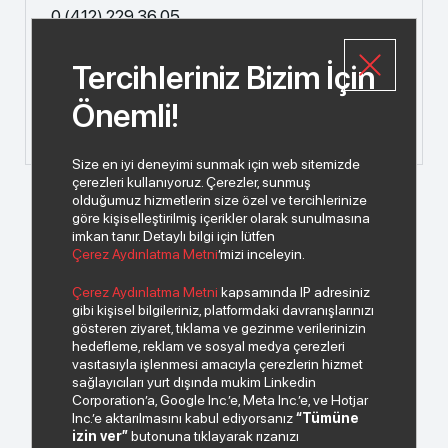
0 (412) 229 36 05
Tercihleriniz Bizim İçin
E-Mail
info@index.com.tr
Önemli!
Size en iyi deneyimi sunmak için web sitemizde
çerezleri kullanıyoruz. Çerezler, sunmuş
olduğumuz hizmetlerin size özel ve tercihlerinize
göre kişiselleştirilmiş içerikler olarak sunulmasına
imkan tanır. Detaylı bilgi için lütfen
Çerez Aydınlatma Metni
’mizi inceleyin.
Çerez Aydınlatma Metni
kapsamında IP adresiniz
gibi kişisel bilgileriniz, platformdaki davranışlarınızı
gösteren ziyaret, tıklama ve gezinme verilerinizin
hedefleme, reklam ve sosyal medya çerezleri
vasıtasıyla işlenmesi amacıyla çerezlerin hizmet
sağlayıcıları yurt dışında mukim Linkedin
Corporation’a, Google Inc.’e, Meta Inc.’e, ve Hotjar
Inc.’e aktarılmasını kabul ediyorsanız
“Tümüne
izin ver”
butonuna tıklayarak rızanızı