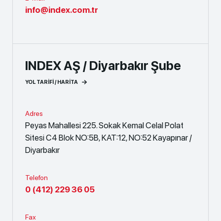
info@index.com.tr
INDEX AŞ / Diyarbakır Şube
YOL TARİFİ / HARİTA
Adres
Peyas Mahallesi 225. Sokak Kemal Celal Polat
Sitesi C4 Blok NO:5B, KAT:12, NO:52 Kayapınar /
Diyarbakır
Telefon
0 (412) 229 36 05
Fax