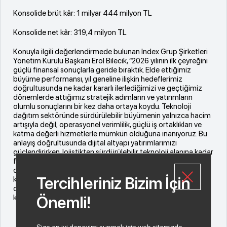
Konsolide brüt k
â
r: 1 milyar 444 milyon TL
Konsolide net
k
â
r
: 319,4 milyon TL
Konuyla ilgili değerlendirmede bulunan Index Grup Şirketleri
Yönetim Kurulu Başkanı Erol Bilecik, “2026 yılının ilk çeyreğini
güçlü finansal sonuçlarla geride bıraktık. Elde ettiğimiz
büyüme performansı, yıl geneline ilişkin hedeflerimiz
doğrultusunda ne kadar kararlı ilerlediğimizi ve geçtiğimiz
dönemlerde attığımız stratejik adımların ve yatırımların
olumlu sonuçlarını bir kez daha ortaya koydu. Teknoloji
dağıtım sektöründe sürdürülebilir büyümenin yalnızca hacim
artışıyla değil; operasyonel verimlilik, güçlü iş ortaklıkları ve
katma değerli hizmetlerle mümkün olduğuna inanıyoruz. Bu
anlayış doğrultusunda dijital altyapı yatırımlarımızı
güçlendirirken, lojistikten sürdürülebilir teknoloji alanına kadar
farklı alanlarda attığımız stratejik adımlarla hedeflerimiz
doğrultusunda kararlılıkla ilerlemeyi sürdürüyoruz. Yılın geri
Tercihleriniz Bizim İçin
kalanında da aynı inanç ve disiplinle hareket ederek,
operasyonel etkinliğimizi artırmayı ve sektördeki lider
konumumuzu daha da güçlendirmeyi hedefliyoruz” dedi.
Önemli!