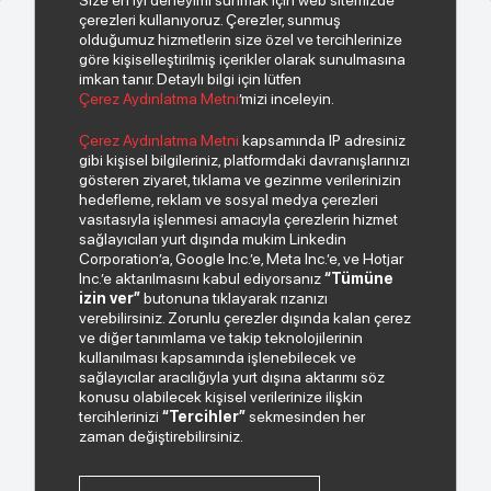
Size en iyi deneyimi sunmak için web sitemizde
çerezleri kullanıyoruz. Çerezler, sunmuş
olduğumuz hizmetlerin size özel ve tercihlerinize
göre kişiselleştirilmiş içerikler olarak sunulmasına
imkan tanır. Detaylı bilgi için lütfen
Çerez Aydınlatma Metni
’mizi inceleyin.
© 2026 Copyright INDEKS Bilgisayar A.Ş. Tüm hakları saklıdır.
Çerez Aydınlatma Metni
kapsamında IP adresiniz
gibi kişisel bilgileriniz, platformdaki davranışlarınızı
gösteren ziyaret, tıklama ve gezinme verilerinizin
Bizden haberiniz olsun.
hedefleme, reklam ve sosyal medya çerezleri
vasıtasıyla işlenmesi amacıyla çerezlerin hizmet
sağlayıcıları yurt dışında mukim Linkedin
Corporation’a, Google Inc.’e, Meta Inc.’e, ve Hotjar
Inc.’e aktarılmasını kabul ediyorsanız
“Tümüne
izin ver”
butonuna tıklayarak rızanızı
verebilirsiniz. Zorunlu çerezler dışında kalan çerez
ve diğer tanımlama ve takip teknolojilerinin
kullanılması kapsamında işlenebilecek ve
sağlayıcılar aracılığıyla yurt dışına aktarımı söz
Paylaştığım kişisel verilerimin işlenmesi hususunda
konusu olabilecek kişisel verilerinize ilişkin
“Kişisel Verilerin Korunması Politikası”
okudum ve
tercihlerinizi
“Tercihler”
sekmesinden her
anladım.
zaman değiştirebilirsiniz.
"Ticari Elektronik İleti Onay Metni"
ni okudum, bu
amaçla tarafıma SMS gönderilmesine izni veriyorum.