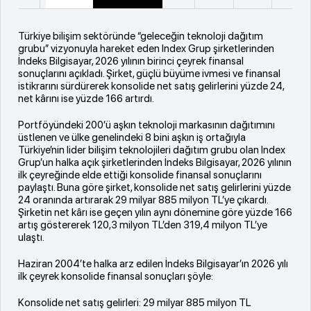
Türkiye bilişim sektöründe “geleceğin teknoloji dağıtım
grubu” vizyonuyla hareket eden Index Grup şirketlerinden
İndeks Bilgisayar, 2026 yılının birinci çeyrek finansal
sonuçlarını açıkladı. Şirket, güçlü büyüme ivmesi ve finansal
istikrarını sürdürerek konsolide net satış gelirlerini yüzde 24,
net kârını ise yüzde 166 artırdı.
Portföyündeki 200’ü aşkın teknoloji markasının dağıtımını
üstlenen ve ülke genelindeki 8 bini aşkın iş ortağıyla
Türkiye’nin lider bilişim teknolojileri dağıtım grubu olan Index
Grup’un halka açık şirketlerinden İndeks Bilgisayar, 2026 yılının
ilk çeyreğinde elde ettiği konsolide finansal sonuçlarını
paylaştı. Buna göre şirket, konsolide net satış gelirlerini yüzde
24 oranında artırarak 29 milyar 885 milyon TL’ye çıkardı.
Şirketin net kârı ise geçen yılın aynı dönemine göre yüzde 166
artış göstererek 120,3 milyon TL’den 319,4 milyon TL’ye
ulaştı.
Haziran 2004’te halka arz edilen İndeks Bilgisayar’ın 2026 yılı
ilk çeyrek konsolide finansal sonuçları şöyle:
K
onsolide net satış gelirleri: 29 milyar 885 milyon TL