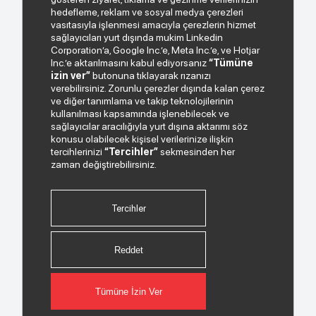
Bizden haberiniz olsun.
hedefleme, reklam ve sosyal medya çerezleri
vasıtasıyla işlenmesi amacıyla çerezlerin hizmet
sağlayıcıları yurt dışında mukim Linkedin
Corporation’a, Google Inc.’e, Meta Inc.’e, ve Hotjar
Inc.’e aktarılmasını kabul ediyorsanız
“Tümüne
izin ver”
butonuna tıklayarak rızanızı
verebilirsiniz. Zorunlu çerezler dışında kalan çerez
ve diğer tanımlama ve takip teknolojilerinin
kullanılması kapsamında işlenebilecek ve
sağlayıcılar aracılığıyla yurt dışına aktarımı söz
Paylaştığım kişisel verilerimin işlenmesi hususunda
konusu olabilecek kişisel verilerinize ilişkin
“Kişisel Verilerin Korunması Politikası”
okudum ve
tercihlerinizi
“Tercihler”
sekmesinden her
anladım.
zaman değiştirebilirsiniz.
"Ticari Elektronik İleti Onay Metni"
ni okudum, bu
amaçla tarafıma SMS gönderilmesine izni veriyorum.
Tercihler
Bizi Takip Edin.
Reddet
Tümüne İzin Ver