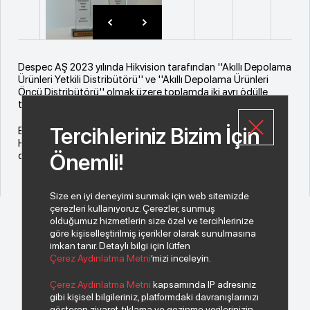
Despec AŞ 2023 yılında Hikvision tarafından ''Akıllı Depolama
Ürünleri Yetkili Distribütörü'' ve ''Akıllı Depolama Ürünleri
Öncü Distribütörü'' olmak üzere toplamda iki ayrı ödülle
taçlandırıldı.
Tercihleriniz Bizim İçin
Bizi bu kıymetli ödülle onurlandıran değerli üreticimiz
Hikvision’a ve bu başarıya ulaşmamızı sağlayan değerli iş
Önemli!
ortaklarımıza çok teşekkür ederiz.
Size en iyi deneyimi sunmak için web sitemizde
çerezleri kullanıyoruz. Çerezler, sunmuş
olduğumuz hizmetlerin size özel ve tercihlerinize
göre kişiselleştirilmiş içerikler olarak sunulmasına
imkan tanır. Detaylı bilgi için lütfen
Çerez Aydınlatma Metni
’mizi inceleyin.
© 2026 Copyright INDEKS Bilgisayar A.Ş. Tüm hakları saklıdır.
Çerez Aydınlatma Metni
kapsamında IP adresiniz
gibi kişisel bilgileriniz, platformdaki davranışlarınızı
gösteren ziyaret, tıklama ve gezinme verilerinizin