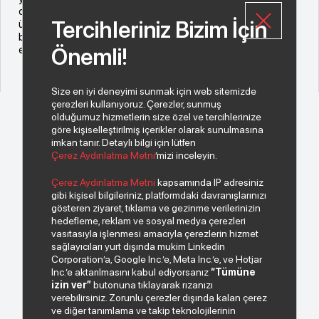
duyuyoruz. Yerli ürünlerini, 2002 yılından beri 25’ten fazla
Tercihleriniz Bizim İçin
ülkede, dünyanın en büyük uluslararası operatörlerine sunan
bu değerli firmayla gücümüze güç katmaya devam
edeceğiz” dedi.
Önemli!
Size en iyi deneyimi sunmak için web sitemizde
çerezleri kullanıyoruz. Çerezler, sunmuş
olduğumuz hizmetlerin size özel ve tercihlerinize
göre kişiselleştirilmiş içerikler olarak sunulmasına
imkan tanır. Detaylı bilgi için lütfen
Çerez Aydınlatma Metni
’mizi inceleyin.
© 2026 Copyright INDEKS Bilgisayar A.Ş. Tüm hakları saklıdır.
Çerez Aydınlatma Metni
kapsamında IP adresiniz
gibi kişisel bilgileriniz, platformdaki davranışlarınızı
gösteren ziyaret, tıklama ve gezinme verilerinizin
Bizden haberiniz olsun.
hedefleme, reklam ve sosyal medya çerezleri
vasıtasıyla işlenmesi amacıyla çerezlerin hizmet
sağlayıcıları yurt dışında mukim Linkedin
Corporation’a, Google Inc.’e, Meta Inc.’e, ve Hotjar
Inc.’e aktarılmasını kabul ediyorsanız
“Tümüne
izin ver”
butonuna tıklayarak rızanızı
verebilirsiniz. Zorunlu çerezler dışında kalan çerez
ve diğer tanımlama ve takip teknolojilerinin