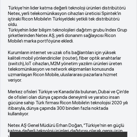
Türkiye'nin lider katma değerli teknoloji ürünleri distribütörü
Netex, yerli telekomünikasyon cihazları üreticisi Spintek’in
iştiraki Ricon Mobile’ın Türkiye’deki yetkili tek distribütörü
oldu.
Türkiye’nin lider bilişim teknolojileri dağıtım grubu Index Grup
şirketlerinden Netex AŞ, yerli donanım sağlayıcısı Ricon
Mobile’ı marka portföyüne ekledi.
Kurumların internet ve uzak ofis bağlantıları için yüksek
kaliteli mobil yönlendiriciler (router), fiber optik anahtarlar
(switch), IoT cihazları, M2M yönetim yazılım ürünleri üreten
telekomünikasyon ve network ekipmanları konusunda
uzmanlaşan Ricon Mobile, uluslararası pazarlara hizmet
veriyor.
Merkez ofisleri Türkiye ve Kanada’da bulunan, Dubai ve Çin’de
de ofisleri olan dünya çapında deneyimli ve yaratıcı insan
gücüne sahip Türk firması Ricon Mobile’ın teknolojisi 2020 yılı
itibarıyla, dünya çapında 300 binden fazla noktada
kullanılıyor.
Netex AŞ Genel Müdürü Erhan Doğan, “Türkiye'nin en güçlü
katma değerli teknoloji ürünleri dağıtıcısı olarak geniş ürün
yelpazemize Ricon Mobile’ı da dahil etmekten mutluluk