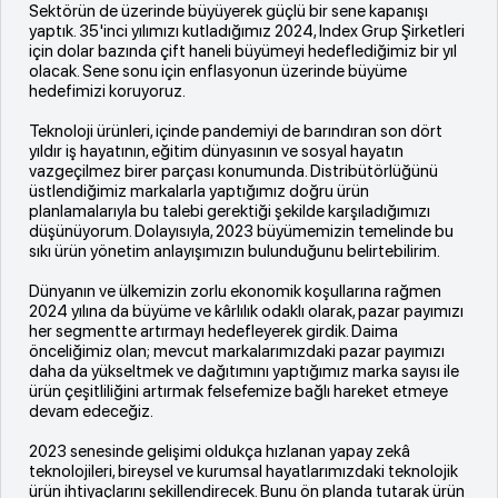
Sektörün de üzerinde büyüyerek güçlü bir sene kapanışı
yaptık. 35'inci yılımızı kutladığımız 2024, Index Grup Şirketleri
için dolar bazında çift haneli büyümeyi hedeflediğimiz bir yıl
olacak. Sene sonu için enflasyonun üzerinde büyüme
hedefimizi koruyoruz.
Teknoloji ürünleri, içinde pandemiyi de barındıran son dört
yıldır iş hayatının, eğitim dünyasının ve sosyal hayatın
vazgeçilmez birer parçası konumunda. Distribütörlüğünü
üstlendiğimiz markalarla yaptığımız doğru ürün
planlamalarıyla bu talebi gerektiği şekilde karşıladığımızı
düşünüyorum. Dolayısıyla, 2023 büyümemizin temelinde bu
sıkı ürün yönetim anlayışımızın bulunduğunu belirtebilirim.
Dünyanın ve ülkemizin zorlu ekonomik koşullarına rağmen
2024 yılına da büyüme ve kârlılık odaklı olarak, pazar payımızı
her segmentte artırmayı hedefleyerek girdik. Daima
önceliğimiz olan; mevcut markalarımızdaki pazar payımızı
daha da yükseltmek ve dağıtımını yaptığımız marka sayısı ile
ürün çeşitliliğini artırmak felsefemize bağlı hareket etmeye
devam edeceğiz.
2023 senesinde gelişimi oldukça hızlanan yapay zekâ
teknolojileri, bireysel ve kurumsal hayatlarımızdaki teknolojik
ürün ihtiyaçlarını şekillendirecek. Bunu ön planda tutarak ürün