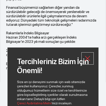
Finansal büyümemizi sağlarken diğer yandan da
sürdürülebilir geleceği de önemseyerek yenilenebilir ve
sürdürülebilir ürünlerle ilgili çalışmalarımıza da devam
ediyoruz. Dünyadaki tüm teknolojik gelişmeleri radarımızda
tutarak işlerimizi geliştirmeyi sürdüreceğiz.”
Rakamlarla İndeks Bilgisayar
Haziran 2004'te halka arzı gerçekleşen İndeks
Bilgisayar'ın 2023 yılı mali sonuçları şu şekilde:
2023 yılı sonuçlarına göre konsolide net satışı 49 milyar TL
olarak gerçekleşti.
Tercihleriniz Bizim İçin
Brüt kâr rakamı 3,3 milyar TL, konsolide net kâr ise 508
milyon TL olarak gerçekleşti.
Önemli!
Size en iyi deneyimi sunmak için web sitemizde
çerezleri kullanıyoruz. Çerezler, sunmuş
olduğumuz hizmetlerin size özel ve tercihlerinize
göre kişiselleştirilmiş içerikler olarak sunulmasına
imkan tanır. Detaylı bilgi için lütfen
Çerez Aydınlatma Metni
’mizi inceleyin.