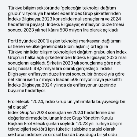
Türkiye bilişim sektöründe “geleceğin teknoloji dağıtım
grubu” vizyonuyla hareket eden Index Grup şirketlerinden
İndeks Bilgisayar, 2023 konsolide mali sonuçlarını ve 2024
hedeflerini paylaştı. İndeks Bilgisayar, enflasyon düzeltmesi
sonucu 2023 yılı net kârını 508 milyon lira olarak açıkladı.
Portföyündeki 200'ü aşkın teknoloji markasının dağıtımını
üstlenen ve ülke genelindeki 8 bini aşkın iş ortağı ile
Türkiye'nin lider bilişim teknolojileri dağıtım grubu olan Index
Grup'un halka açık şirketlerinden İndeks Bilgisayar, 2023 mali
sonuçlarını açıkladı. Şirketin 2023 yılı sonuçlarına göre net
satış hasılatı 49,2 milyar lira olarak gerçekleşti. İndeks
Bilgisayar, enflasyon düzeltmesi sonucu bir önceki yıla göre
net kârını ise 157 milyon liradan 508 milyon liraya yükseltti.
İndeks Bilgisayar, 2024 yılında da enflasyonun üzerinde
büyüme hedefliyor.
Erol Bilecik: “2024, Index Grup'un yatırımlarla büyüyeceği bir
yıl olacak”
Index Grup'un 2023 sonuçları ve 2024 hedeflerine dair
değerlendirmede bulunan Index Grup Yönetim Kurulu
Başkanı Erol Bilecik şunları söyledi: “2023 yılı Türkiye bilişim
teknolojileri sektörü için tüketici talebine paralel olarak
sektörün adetsel ve cirosal bazda büyüdüğü bir yıl oldu.