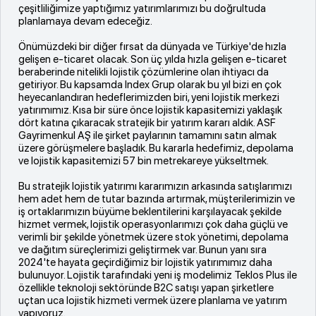
çeşitliliğimize yaptığımız yatırımlarımızı bu doğrultuda
planlamaya devam edeceğiz.
Önümüzdeki bir diğer fırsat da dünyada ve Türkiye'de hızla
gelişen e-ticaret olacak. Son üç yılda hızla gelişen e-ticaret
beraberinde nitelikli lojistik çözümlerine olan ihtiyacı da
getiriyor. Bu kapsamda Index Grup olarak bu yıl bizi en çok
heyecanlandıran hedeflerimizden biri, yeni lojistik merkezi
yatırımımız. Kısa bir süre önce lojistik kapasitemizi yaklaşık
dört katına çıkaracak stratejik bir yatırım kararı aldık. ASF
Gayrimenkul AŞ ile şirket paylarının tamamını satın almak
üzere görüşmelere başladık. Bu kararla hedefimiz, depolama
ve lojistik kapasitemizi 57 bin metrekareye yükseltmek.
Bu stratejik lojistik yatırımı kararımızın arkasında satışlarımızı
hem adet hem de tutar bazında artırmak, müşterilerimizin ve
iş ortaklarımızın büyüme beklentilerini karşılayacak şekilde
hizmet vermek, lojistik operasyonlarımızı çok daha güçlü ve
verimli bir şekilde yönetmek üzere stok yönetimi, depolama
ve dağıtım süreçlerimizi geliştirmek var. Bunun yanı sıra
2024'te hayata geçirdiğimiz bir lojistik yatırımımız daha
bulunuyor. Lojistik tarafındaki yeni iş modelimiz Teklos Plus ile
özellikle teknoloji sektöründe B2C satışı yapan şirketlere
uçtan uca lojistik hizmeti vermek üzere planlama ve yatırım
yapıyoruz.