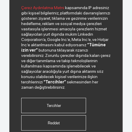
© 2026 Copyright INDEKS Bilgisayar A.Ş. Tüm hakları saklıdır.
Çerez Aydınlatma Metni
kapsamında IP adresiniz
gibi kişisel bilgileriniz, platformdaki davranışlarınızı
gösteren ziyaret, tıklama ve gezinme verilerinizin
Bizden haberiniz olsun.
hedefleme, reklam ve sosyal medya çerezleri
vasıtasıyla işlenmesi amacıyla çerezlerin hizmet
sağlayıcıları yurt dışında mukim Linkedin
Corporation’a, Google Inc.’e, Meta Inc.’e, ve Hotjar
Inc.’e aktarılmasını kabul ediyorsanız
“Tümüne
izin ver”
butonuna tıklayarak rızanızı
verebilirsiniz. Zorunlu çerezler dışında kalan çerez
ve diğer tanımlama ve takip teknolojilerinin
kullanılması kapsamında işlenebilecek ve
sağlayıcılar aracılığıyla yurt dışına aktarımı söz
Paylaştığım kişisel verilerimin işlenmesi hususunda
konusu olabilecek kişisel verilerinize ilişkin
“Kişisel Verilerin Korunması Politikası”
okudum ve
tercihlerinizi
“Tercihler”
sekmesinden her
anladım.
zaman değiştirebilirsiniz.
"Ticari Elektronik İleti Onay Metni"
ni okudum, bu
amaçla tarafıma SMS gönderilmesine izni veriyorum.
Tercihler
Bizi Takip Edin.
Reddet