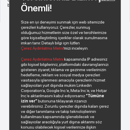
büyümemizi kararlılıkla sürdürmeyi hedefliyoruz.”
Önemli!
Size en iyi deneyimi sunmak için web sitemizde
çerezleri kullanıyoruz. Çerezler, sunmuş
olduğumuz hizmetlerin size özel ve tercihlerinize
göre kişiselleştirilmiş içerikler olarak sunulmasına
imkan tanır. Detaylı bilgi için lütfen
Çerez Aydınlatma Metni
’mizi inceleyin.
© 2026 Copyright INDEKS Bilgisayar A.Ş. Tüm hakları saklıdır.
Çerez Aydınlatma Metni
kapsamında IP adresiniz
gibi kişisel bilgileriniz, platformdaki davranışlarınızı
gösteren ziyaret, tıklama ve gezinme verilerinizin
Bizden haberiniz olsun.
hedefleme, reklam ve sosyal medya çerezleri
vasıtasıyla işlenmesi amacıyla çerezlerin hizmet
sağlayıcıları yurt dışında mukim Linkedin
Corporation’a, Google Inc.’e, Meta Inc.’e, ve Hotjar
Inc.’e aktarılmasını kabul ediyorsanız
“Tümüne
izin ver”
butonuna tıklayarak rızanızı
verebilirsiniz. Zorunlu çerezler dışında kalan çerez
ve diğer tanımlama ve takip teknolojilerinin
kullanılması kapsamında işlenebilecek ve
sağlayıcılar aracılığıyla yurt dışına aktarımı söz
Paylaştığım kişisel verilerimin işlenmesi hususunda
konusu olabilecek kişisel verilerinize ilişkin
“Kişisel Verilerin Korunması Politikası”
okudum ve