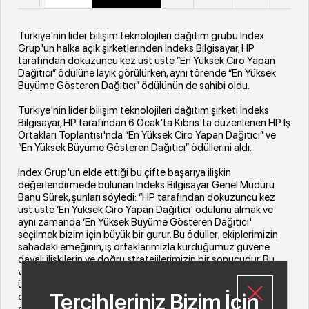
Türkiye'nin lider bilişim teknolojileri dağıtım grubu Index
Grup'un halka açık şirketlerinden İndeks Bilgisayar, HP
tarafından dokuzuncu kez üst üste “En Yüksek Ciro Yapan
Dağıtıcı” ödülüne layık görülürken, aynı törende “En Yüksek
Büyüme Gösteren Dağıtıcı” ödülünün de sahibi oldu.
Türkiye'nin lider bilişim teknolojileri dağıtım şirketi İndeks
Bilgisayar, HP tarafından 6 Ocak'ta Kıbrıs'ta düzenlenen HP İş
Ortakları Toplantısı'nda “En Yüksek Ciro Yapan Dağıtıcı” ve
“En Yüksek Büyüme Gösteren Dağıtıcı” ödüllerini aldı.
Index Grup'un elde ettiği bu çifte başarıya ilişkin
değerlendirmede bulunan İndeks Bilgisayar Genel Müdürü
Banu Sürek, şunları söyledi: “HP tarafından dokuzuncu kez
üst üste ‘En Yüksek Ciro Yapan Dağıtıcı' ödülünü almak ve
aynı zamanda ‘En Yüksek Büyüme Gösteren Dağıtıcı'
seçilmek bizim için büyük bir gurur. Bu ödüller; ekiplerimizin
sahadaki emeğinin, iş ortaklarımızla kurduğumuz güvene
dayalı ilişkilerin ve doğru stratejilerimizin bir sonucudur. Bu
vesileyle, bizi bu değerli ödüllerle onurlandıran kıymetli
üreticimiz HP'ye ve bu başarıyı mümkün kılan tüm iş
Tercihleriniz Bizim İçin
ortaklarımıza yürekten teşekkür ediyoruz. Önümüzdeki
dönemde de sektörümüze değer katmayı ve pazardaki