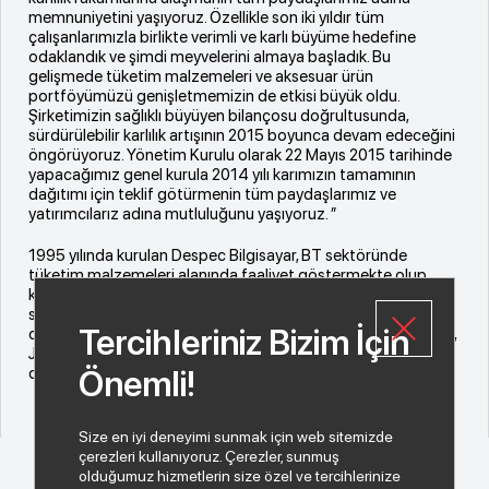
memnuniyetini yaşıyoruz. Özellikle son iki yıldır tüm
çalışanlarımızla birlikte verimli ve karlı büyüme hedefine
odaklandık ve şimdi meyvelerini almaya başladık. Bu
gelişmede tüketim malzemeleri ve aksesuar ürün
portföyümüzü genişletmemizin de etkisi büyük oldu.
Şirketimizin sağlıklı büyüyen bilançosu doğrultusunda,
sürdürülebilir karlılık artışının 2015 boyunca devam edeceğini
öngörüyoruz. Yönetim Kurulu olarak 22 Mayıs 2015 tarihinde
yapacağımız genel kurula 2014 yılı karımızın tamamının
dağıtımı için teklif götürmenin tüm paydaşlarımız ve
yatırımcılarız adına mutluluğunu yaşıyoruz. ”
1995 yılında kurulan Despec Bilgisayar, BT sektöründe
tüketim malzemeleri alanında faaliyet göstermekte olup
kulvarının lider firmasıdır. Konusunda en büyük sermayeye
sahip ve 2010 yılında halka arz edilen Despec Bilgisayar’ın
Tercihleriniz Bizim İçin
dağıtımını yaptığı markalar arasında HP, IBM, Canon, Toshiba,
Jabra, Trust, Lexmark, Targus, Sony, OKI ve Dexim gibi birçok
dünya devi bulunuyor.
Önemli!
Size en iyi deneyimi sunmak için web sitemizde
çerezleri kullanıyoruz. Çerezler, sunmuş
olduğumuz hizmetlerin size özel ve tercihlerinize