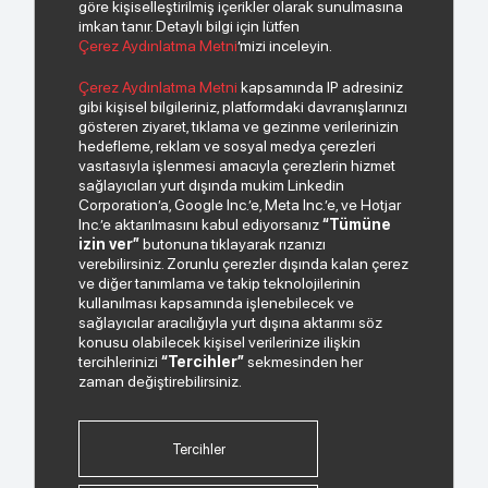
göre kişiselleştirilmiş içerikler olarak sunulmasına
imkan tanır. Detaylı bilgi için lütfen
Çerez Aydınlatma Metni
’mizi inceleyin.
© 2026 Copyright INDEKS Bilgisayar A.Ş. Tüm hakları saklıdır.
Çerez Aydınlatma Metni
kapsamında IP adresiniz
gibi kişisel bilgileriniz, platformdaki davranışlarınızı
gösteren ziyaret, tıklama ve gezinme verilerinizin
Bizden haberiniz olsun.
hedefleme, reklam ve sosyal medya çerezleri
vasıtasıyla işlenmesi amacıyla çerezlerin hizmet
sağlayıcıları yurt dışında mukim Linkedin
Corporation’a, Google Inc.’e, Meta Inc.’e, ve Hotjar
Inc.’e aktarılmasını kabul ediyorsanız
“Tümüne
izin ver”
butonuna tıklayarak rızanızı
verebilirsiniz. Zorunlu çerezler dışında kalan çerez
ve diğer tanımlama ve takip teknolojilerinin
kullanılması kapsamında işlenebilecek ve
sağlayıcılar aracılığıyla yurt dışına aktarımı söz
Paylaştığım kişisel verilerimin işlenmesi hususunda
konusu olabilecek kişisel verilerinize ilişkin
“Kişisel Verilerin Korunması Politikası”
okudum ve
tercihlerinizi
“Tercihler”
sekmesinden her
anladım.
zaman değiştirebilirsiniz.
"Ticari Elektronik İleti Onay Metni"
ni okudum, bu
amaçla tarafıma SMS gönderilmesine izni veriyorum.
Tercihler