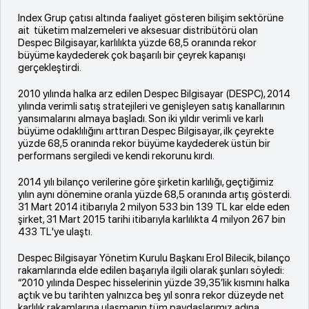
Index Grup çatısı altında faaliyet gösteren bilişim sektörüne
ait tüketim malzemeleri ve aksesuar distribütörü olan
Despec Bilgisayar, karlılıkta yüzde 68,5 oranında rekor
büyüme kaydederek çok başarılı bir çeyrek kapanışı
gerçekleştirdi.
2010 yılında halka arz edilen Despec Bilgisayar (DESPC), 2014
yılında verimli satış stratejileri ve genişleyen satış kanallarının
yansımalarını almaya başladı. Son iki yıldır verimli ve karlı
büyüme odaklılığını arttıran Despec Bilgisayar, ilk çeyrekte
yüzde 68,5 oranında rekor büyüme kaydederek üstün bir
performans sergiledi ve kendi rekorunu kırdı.
2014 yılı bilanço verilerine göre şirketin karlılığı, geçtiğimiz
yılın aynı dönemine oranla yüzde 68,5 oranında artış gösterdi.
31 Mart 2014 itibarıyla 2 milyon 533 bin 139 TL kar elde eden
şirket, 31 Mart 2015 tarihi itibarıyla karlılıkta 4 milyon 267 bin
433 TL'ye ulaştı.
Despec Bilgisayar Yönetim Kurulu Başkanı Erol Bilecik, bilanço
rakamlarında elde edilen başarıyla ilgili olarak şunları söyledi:
“2010 yılında Despec hisselerinin yüzde 39,35’lik kısmını halka
açtık ve bu tarihten yalnızca beş yıl sonra rekor düzeyde net
karlılık rakamlarına ulaşmanın tüm paydaşlarımız adına