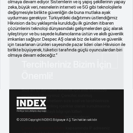
olmaya devam ediyor. Sistemlerin ve iş yapış şekillerinin yapay
zeka, büyük veri, nesnelerin interneti ve 5G gibi teknolojilerle
değişmesiyle birlikte güvenliğin de buna mutlaka ayak
uydurması gerekiyor. Türkiye’deki dağıtımını üstlendiğimiz
Hikvision da bu yaklaşımla kurulduğu ilk günden itibaren
çözümlerini teknoloji dünyasındaki gelişmelerden güç alarak
iyileştiriyor ve bu sayede kullanıcılarına üstün ve akıllı güvenlik
imkanları sağlıyor. Despec AŞ olarak biz de kalite ve güvenlik
için tasarlanan ürünleri sayesinde pazar lideri olan Hikvision ile
birlikte büyüyerek, tüketici tarafında güçlü oyunculardan biri
olmaya devam edeceğiz.”
Tercihleriniz Bizim İçin
Önemli!
Size en iyi deneyimi sunmak için web sitemizde
çerezleri kullanıyoruz. Çerezler, sunmuş
olduğumuz hizmetlerin size özel ve tercihlerinize
göre kişiselleştirilmiş içerikler olarak sunulmasına
imkan tanır. Detaylı bilgi için lütfen
Çerez Aydınlatma Metni
’mizi inceleyin.
© 2026 Copyright INDEKS Bilgisayar A.Ş. Tüm hakları saklıdır.
Çerez Aydınlatma Metni
kapsamında IP adresiniz