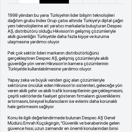
1998 yılından bu yana Türkiye’nin lider bilişim teknolojileri
dağıtım grubu Index Grup çatısı altında Türkiye’yi dijital çağın
yeni teknolojilerine ait yaratıcı markalarla buluşturan Despec
AŞ, distribütörü olduğu Hikvision’ın gelişmiş çözümleriyle
akıllı güvenliğin Türkiye’de daha fazla kişiye ve kuruma
ulaşmasına yardımcı oluyor.
Pek çok sektör lideri markanın distribütörlüğünü
gerçekleştiren Despec AŞ, gelişmiş çözümleriyle akıllı
güvenliğe yön veren Hikvision’ın kamera çözümlerinin
Türkiye’de kullanılabilmesine yardımcı oluyor.
Yapay zeka ve büyük veriden güç alan çözümleriyle
sektörüne öncülük eden Hikvision’ın sistemleri, geleceğe yön
veren akıllı şehir ve akıllı trafik konseptlerinin gerçekleşmesini,
çeşitli sektörlerde faaliyet gösteren firmaların güvenliklerini
artırmasını, bireysel kullanıcıların ise evlerini daha korunaklı
hale getirmesini sağlıyor.
Konu ile ilgili değerlendirmede bulunan Despec AŞ Genel
Müdürü Emrah Küçükgirgin, “Güvenlik ve beraberinde gelen
güvence hissi, uzun zamandır en önemli konularından birisi