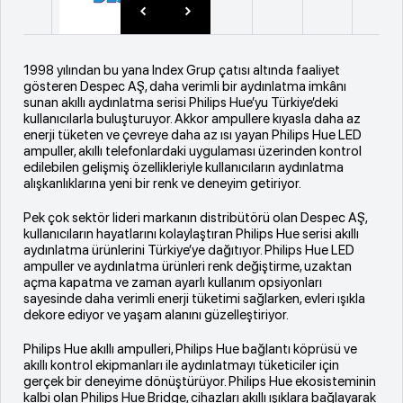
1998 yılından bu yana Index Grup çatısı altında faaliyet
gösteren Despec AŞ, daha verimli bir aydınlatma imkânı
sunan akıllı aydınlatma serisi Philips Hue’yu Türkiye’deki
kullanıcılarla buluşturuyor. Akkor ampullere kıyasla daha az
enerji tüketen ve çevreye daha az ısı yayan Philips Hue LED
ampuller, akıllı telefonlardaki uygulaması üzerinden kontrol
edilebilen gelişmiş özellikleriyle kullanıcıların aydınlatma
alışkanlıklarına yeni bir renk ve deneyim getiriyor.
Pek çok sektör lideri markanın distribütörü olan Despec AŞ,
kullanıcıların hayatlarını kolaylaştıran Philips Hue serisi akıllı
aydınlatma ürünlerini Türkiye’ye dağıtıyor. Philips Hue LED
ampuller ve aydınlatma ürünleri renk değiştirme, uzaktan
açma kapatma ve zaman ayarlı kullanım opsiyonları
sayesinde daha verimli enerji tüketimi sağlarken, evleri ışıkla
dekore ediyor ve yaşam alanını güzelleştiriyor.
Philips Hue akıllı ampulleri, Philips Hue bağlantı köprüsü ve
akıllı kontrol ekipmanları ile aydınlatmayı tüketiciler için
gerçek bir deneyime dönüştürüyor. Philips Hue ekosisteminin
kalbi olan Philips Hue Bridge, cihazları akıllı ışıklara bağlayarak