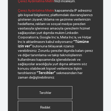
Çerez Aydınlatma Metni
’mizi inceleyin.
© 2026 Copyright INDEKS Bilgisayar A.Ş. Tüm hakları saklıdır.
Çerez Aydınlatma Metni
kapsamında IP adresiniz
gibi kişisel bilgileriniz, platformdaki davranışlarınızı
gösteren ziyaret, tıklama ve gezinme verilerinizin
Bizden haberiniz olsun.
hedefleme, reklam ve sosyal medya çerezleri
vasıtasıyla işlenmesi amacıyla çerezlerin hizmet
sağlayıcıları yurt dışında mukim Linkedin
Corporation’a, Google Inc.’e, Meta Inc.’e, ve Hotjar
Inc.’e aktarılmasını kabul ediyorsanız
“Tümüne
izin ver”
butonuna tıklayarak rızanızı
verebilirsiniz. Zorunlu çerezler dışında kalan çerez
ve diğer tanımlama ve takip teknolojilerinin
kullanılması kapsamında işlenebilecek ve
sağlayıcılar aracılığıyla yurt dışına aktarımı söz
Paylaştığım kişisel verilerimin işlenmesi hususunda
konusu olabilecek kişisel verilerinize ilişkin
“Kişisel Verilerin Korunması Politikası”
okudum ve
tercihlerinizi
“Tercihler”
sekmesinden her
anladım.
zaman değiştirebilirsiniz.
"Ticari Elektronik İleti Onay Metni"
ni okudum, bu
amaçla tarafıma SMS gönderilmesine izni veriyorum.
Tercihler
Bizi Takip Edin.
Reddet