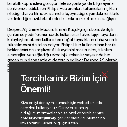
bir akıllı köprü işlevi görüyor. Televizyonla ya da bilgisayarla
senkronize edilebilen Philips Hue ürünleri, kullanıcıların ışıkları
izlediği dizi ve filmdeki sahnelerle, oynadığı oyundaki renklerle
ve dinlediği müzikteki ritimlerle senkronize etmesini sağlıyor.
Despec AŞ Genel Müdürü Emrah Küçükgirgin, konuyla ilgili
şunları söyledi: “Günümüzde kullanıcılar teknolojiyi hayatlarını
kolaylaştırmak için kullanırken doğal kaynakların daha verimli
tüketilmesini de talep ediyor. Philips Hue, kullanıcıların her iki
beklentisini de karşılıyor. Akıllı aydınlatma ürünleri, tüketim
avantajları ve sağladığı teknolojik imkanlar sayesinde her
geçen gün daha fazla evde tercih ediliyor. Despec AŞ olarak
biz de böyle faydalı bir teknolojiyi ülkemizdeki kullanıcılarla
buluşturmanın mutluluğunu yaşıyoruz.”
Tercihleriniz Bizim İçin
Önemli!
Size en iyi deneyimi sunmak için web sitemizde
çerezleri kullanıyoruz. Çerezler, sunmuş
olduğumuz hizmetlerin size özel ve tercihlerinize
göre kişiselleştirilmiş içerikler olarak sunulmasına
imkan tanır. Detaylı bilgi için lütfen