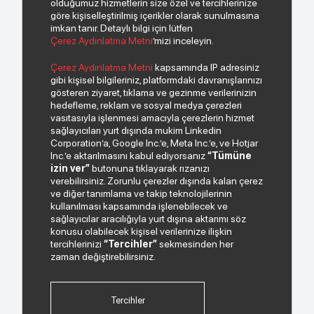
olduğumuz hizmetlerin size özel ve tercihlerinize
göre kişiselleştirilmiş içerikler olarak sunulmasına
imkan tanır. Detaylı bilgi için lütfen
Çerez Aydınlatma Metni
’mizi inceleyin.
© 2026 Copyright INDEKS Bilgisayar A.Ş. Tüm hakları saklıdır.
Çerez Aydınlatma Metni
kapsamında IP adresiniz
gibi kişisel bilgileriniz, platformdaki davranışlarınızı
gösteren ziyaret, tıklama ve gezinme verilerinizin
Bizden haberiniz olsun.
hedefleme, reklam ve sosyal medya çerezleri
vasıtasıyla işlenmesi amacıyla çerezlerin hizmet
sağlayıcıları yurt dışında mukim Linkedin
Corporation’a, Google Inc.’e, Meta Inc.’e, ve Hotjar
Inc.’e aktarılmasını kabul ediyorsanız
“Tümüne
izin ver”
butonuna tıklayarak rızanızı
verebilirsiniz. Zorunlu çerezler dışında kalan çerez
ve diğer tanımlama ve takip teknolojilerinin
kullanılması kapsamında işlenebilecek ve
sağlayıcılar aracılığıyla yurt dışına aktarımı söz
Paylaştığım kişisel verilerimin işlenmesi hususunda
konusu olabilecek kişisel verilerinize ilişkin
“Kişisel Verilerin Korunması Politikası”
okudum ve
tercihlerinizi
“Tercihler”
sekmesinden her
anladım.
zaman değiştirebilirsiniz.
"Ticari Elektronik İleti Onay Metni"
ni okudum, bu
amaçla tarafıma SMS gönderilmesine izni veriyorum.
Tercihler