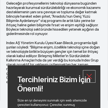
Geleceğin profesyonellerini teknoloji dünyasına bugünden
hazırlayarak kurumsal sürdürülebilirliği ve ekonomik kazanımı
desteklemenin yanı sıra çevreye ve topluma değer katmak
bilinciyle hareket eden şirket, “Anadolu'nun Genç Yüzü
Bilişimle Aydınlanıyor” staj programı ile artık lüks yerine bir
ihtiyaç haline gelen bilişimde fırsat ve erişim eşitliği sağlıyor.
Böylece teknoloji sektöründe hissedilen yetenek açığının da
giderilmesinde rol oynuyor.
Index AŞ Yönetim Kurulu Üyesi Kaan Bilecik, programla ilgili
şunları söyledi: “Bilişime erişim, özellikle teknoloji içine doğan
ve teknolojiyle birlikte büyüyen gençler için temel bir ihtiyaç
olarak kabul ediliyor. Birleşmiş Milletler’in Sürdürülebilir
Kalkınma Amaçları’nda da yer verdiği bu konuda Index Grup
olarak proaktif bir yaklaşım üstlenmekten her zaman
mutluluk duyuyoruz. Dijitalleşme gibi yenilikçi ve vizyoner
girişimlerin sektörümüzdeki öncüsü olarak Anadolu'nun
Tercihleriniz Bizim İçin
Genç Yüzü Bilişimle Aydınlanıyor programına bu yıl da devam
ettiğimiz için heyecanlıyız.” dedi.
Önemli!
Size en iyi deneyimi sunmak için web sitemizde
çerezleri kullanıyoruz. Çerezler, sunmuş