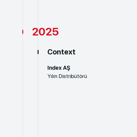
2025
Context
Index AŞ
Yılın Distribütörü