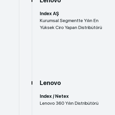
Lenovo
Index AŞ
Kurumsal Segmentte Yılın En
Yüksek Ciro Yapan Distribütörü
Lenovo
Index / Netex
Lenovo 360 Yılın Distribütörü