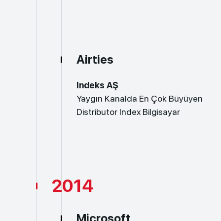
Airties
Indeks AŞ
Yaygın Kanalda En Çok Büyüyen
Distributor Index Bilgisayar
2014
Microsoft