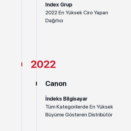
Index Grup
2022 En Yüksek Ciro Yapan
Dağıtıcı
2022
Canon
İndeks Bilgisayar
Tüm Kategorilerde En Yüksek
Büyüme Gösteren Distribütör