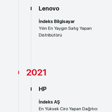
Lenovo
İndeks Bilgisayar
Yılın En Yaygın Satış Yapan
Distribütörü
2021
HP
İndeks AŞ
En Yüksek Ciro Yapan Dağıtıcı