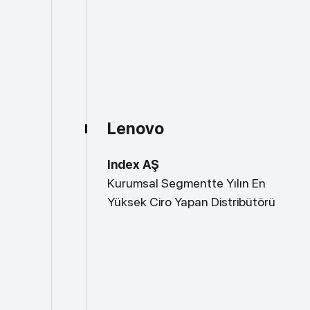
Lenovo
Index AŞ
Kurumsal Segmentte Yılın En
Yüksek Ciro Yapan Distribütörü