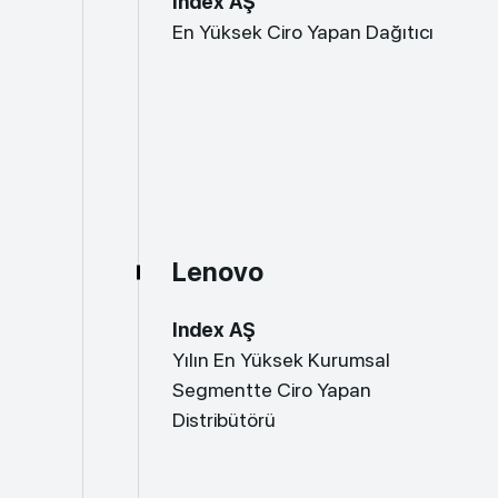
Index AŞ
En Yüksek Ciro Yapan Dağıtıcı
Lenovo
Index AŞ
Yılın En Yüksek Kurumsal
Segmentte Ciro Yapan
Distribütörü