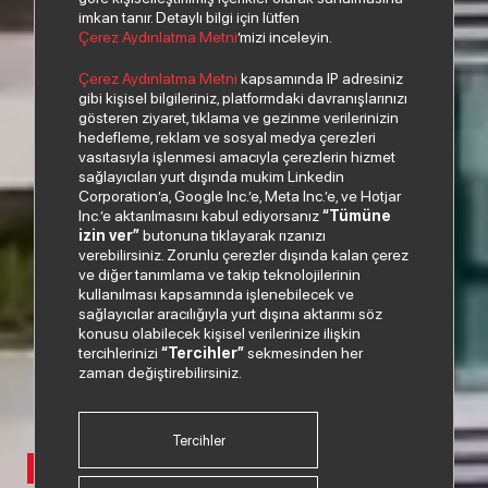
imkan tanır. Detaylı bilgi için lütfen
Çerez Aydınlatma Metni
’mizi inceleyin.
Çerez Aydınlatma Metni
kapsamında IP adresiniz
gibi kişisel bilgileriniz, platformdaki davranışlarınızı
gösteren ziyaret, tıklama ve gezinme verilerinizin
hedefleme, reklam ve sosyal medya çerezleri
vasıtasıyla işlenmesi amacıyla çerezlerin hizmet
sağlayıcıları yurt dışında mukim Linkedin
Corporation’a, Google Inc.’e, Meta Inc.’e, ve Hotjar
Inc.’e aktarılmasını kabul ediyorsanız
“Tümüne
izin ver”
butonuna tıklayarak rızanızı
verebilirsiniz. Zorunlu çerezler dışında kalan çerez
ve diğer tanımlama ve takip teknolojilerinin
kullanılması kapsamında işlenebilecek ve
sağlayıcılar aracılığıyla yurt dışına aktarımı söz
konusu olabilecek kişisel verilerinize ilişkin
tercihlerinizi
“Tercihler”
sekmesinden her
zaman değiştirebilirsiniz.
Tercihler
01
02
03
04
05
06
07
08