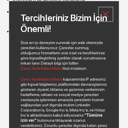
Siparişlerinizin durumunu, finansal ve teknik
Tercihleriniz Bizim İçin
servis işlemlerinizi anlık olarak takip edebilme
Önemli!
Tüm fırsat ve avantajlı kampanyalarımızdan
anında haberdar olma
Size en iyi deneyimi sunmak için web sitemizde
çerezleri kullanıyoruz. Çerezler, sunmuş
olduğumuz hizmetlerin size özel ve tercihlerinize
göre kişiselleştirilmiş içerikler olarak sunulmasına
imkan tanır. Detaylı bilgi için lütfen
Çerez Aydınlatma Metni
’mizi inceleyin.
Çerez Aydınlatma Metni
kapsamında IP adresiniz
gibi kişisel bilgileriniz, platformdaki davranışlarınızı
gösteren ziyaret, tıklama ve gezinme verilerinizin
hedefleme, reklam ve sosyal medya çerezleri
vasıtasıyla işlenmesi amacıyla çerezlerin hizmet
sağlayıcıları yurt dışında mukim Linkedin
Corporation’a, Google Inc.’e, Meta Inc.’e, ve Hotjar
Inc.’e aktarılmasını kabul ediyorsanız
“Tümüne
izin ver”
butonuna tıklayarak rızanızı
verebilirsiniz. Zorunlu çerezler dışında kalan çerez