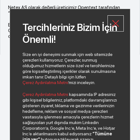
Netex AŞ olarak değerli üreticimiz Opentext tarafından
“2023 Yılın Distribütörü” ödülüne layık görüldük.
Tercihleriniz Bizim İçin
Bizi bu kıymetli ödülle onurlandıran değerli üreticimiz
Opentext’e ve bu başarıya ulaşmamızı sağlayan kıymetli iş
ortaklarımıza çok teşekkür ederiz.
Önemli!
Size en iyi deneyimi sunmak için web sitemizde
çerezleri kullanıyoruz. Çerezler, sunmuş
olduğumuz hizmetlerin size özel ve tercihlerinize
göre kişiselleştirilmiş içerikler olarak sunulmasına
imkan tanır. Detaylı bilgi için lütfen
Çerez Aydınlatma Metni
’mizi inceleyin.
© 2026 Copyright INDEKS Bilgisayar A.Ş. Tüm hakları saklıdır.
Çerez Aydınlatma Metni
kapsamında IP adresiniz
gibi kişisel bilgileriniz, platformdaki davranışlarınızı
gösteren ziyaret, tıklama ve gezinme verilerinizin
Bizden haberiniz olsun.
hedefleme, reklam ve sosyal medya çerezleri
vasıtasıyla işlenmesi amacıyla çerezlerin hizmet
sağlayıcıları yurt dışında mukim Linkedin
Corporation’a, Google Inc.’e, Meta Inc.’e, ve Hotjar
Inc.’e aktarılmasını kabul ediyorsanız
“Tümüne
izin ver”
butonuna tıklayarak rızanızı