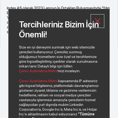
Index AŞ olarak 2023 Lenovo İş Ortakları Buluşması’nda “Yılın
En Yüksek Ciro Yapan Distribütörü” ödülüne ve “Yılın En
Yüksek Kurumsal Segmentte Ciro Yapan Distribütörü”
Tercihleriniz Bizim İçin
ödülüne layık görüldük. Bizi bu kıymetli ödüllerle onurlandıran
değerli üreticimiz Lenovo’ya ve bu başarıya ulaşmamızı
sağlayan değerli iş ortaklarımıza çok teşekkür ederiz.
Önemli!
Size en iyi deneyimi sunmak için web sitemizde
çerezleri kullanıyoruz. Çerezler, sunmuş
olduğumuz hizmetlerin size özel ve tercihlerinize
göre kişiselleştirilmiş içerikler olarak sunulmasına
imkan tanır. Detaylı bilgi için lütfen
Çerez Aydınlatma Metni
’mizi inceleyin.
© 2026 Copyright INDEKS Bilgisayar A.Ş. Tüm hakları saklıdır.
Çerez Aydınlatma Metni
kapsamında IP adresiniz
gibi kişisel bilgileriniz, platformdaki davranışlarınızı
gösteren ziyaret, tıklama ve gezinme verilerinizin
Bizden haberiniz olsun.
hedefleme, reklam ve sosyal medya çerezleri
vasıtasıyla işlenmesi amacıyla çerezlerin hizmet
sağlayıcıları yurt dışında mukim Linkedin
Corporation’a, Google Inc.’e, Meta Inc.’e, ve Hotjar
Inc.’e aktarılmasını kabul ediyorsanız
“Tümüne