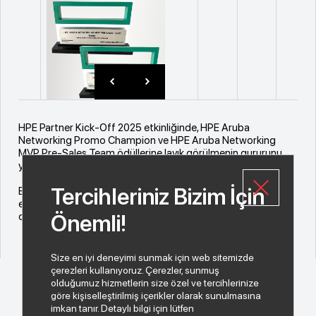
HPE Partner Kick-Off 2025 etkinliğinde, HPE Aruba
Networking Promo Champion ve HPE Aruba Networking
MVP Pre-Sales Team ödüllerine layık görülmenin gururunu
yaşıyoruz!
Tercihleriniz Bizim İçin
Bu başarıda emeği geçen Netex AŞ HPE Aruba Networking
ekibimizi tebrik eder, bizlere destek veren tüm iş
ortaklarımıza teşekkür ederiz.
Önemli!
Size en iyi deneyimi sunmak için web sitemizde
çerezleri kullanıyoruz. Çerezler, sunmuş
olduğumuz hizmetlerin size özel ve tercihlerinize
göre kişiselleştirilmiş içerikler olarak sunulmasına
imkan tanır. Detaylı bilgi için lütfen