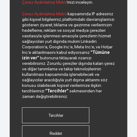
Çerez Aydınlatma Metni
’mizi inceleyin.
© 2026 Copyright INDEKS Bilgisayar A.Ş. Tüm hakları saklıdır.
Çerez Aydınlatma Metni
kapsamında IP adresiniz
gibi kişisel bilgileriniz, platformdaki davranışlarınızı
gösteren ziyaret, tıklama ve gezinme verilerinizin
Bizden haberiniz olsun.
hedefleme, reklam ve sosyal medya çerezleri
vasıtasıyla işlenmesi amacıyla çerezlerin hizmet
sağlayıcıları yurt dışında mukim Linkedin
Corporation’a, Google Inc.’e, Meta Inc.’e, ve Hotjar
Inc.’e aktarılmasını kabul ediyorsanız
“Tümüne
izin ver”
butonuna tıklayarak rızanızı
verebilirsiniz. Zorunlu çerezler dışında kalan çerez
ve diğer tanımlama ve takip teknolojilerinin
kullanılması kapsamında işlenebilecek ve
sağlayıcılar aracılığıyla yurt dışına aktarımı söz
Paylaştığım kişisel verilerimin işlenmesi hususunda
konusu olabilecek kişisel verilerinize ilişkin
“Kişisel Verilerin Korunması Politikası”
okudum ve
tercihlerinizi
“Tercihler”
sekmesinden her
anladım.
zaman değiştirebilirsiniz.
"Ticari Elektronik İleti Onay Metni"
ni okudum, bu
amaçla tarafıma SMS gönderilmesine izni veriyorum.
Tercihler
Bizi Takip Edin.
Reddet