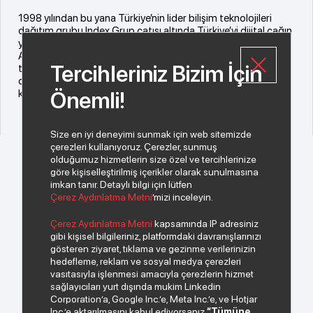
1998 yılından bu yana Türkiye’nin lider bilişim teknolojileri
dağıtım grubu Index Grup çatısı altında Türkiye’yi dijital çağın
yeni teknolojilerine ait yaratıcı markalarla buluşturan Despec
AŞ, SteelSeries’in 2022 yılının dört çeyreğinde de hedefini
Tercihleriniz Bizim İçin
tutturan dünyadaki tek distribütör oldu. Türkiye’deki tek
distribütörü olduğu SteelSeries de Despec AŞ’ye bu başarısı
karşılığında “Yılın Distribütörü” ödülünü verdi.
Önemli!
Size en iyi deneyimi sunmak için web sitemizde
çerezleri kullanıyoruz. Çerezler, sunmuş
olduğumuz hizmetlerin size özel ve tercihlerinize
göre kişiselleştirilmiş içerikler olarak sunulmasına
imkan tanır. Detaylı bilgi için lütfen
Çerez Aydınlatma Metni
’mizi inceleyin.
© 2026 Copyright INDEKS Bilgisayar A.Ş. Tüm hakları saklıdır.
Çerez Aydınlatma Metni
kapsamında IP adresiniz
gibi kişisel bilgileriniz, platformdaki davranışlarınızı
gösteren ziyaret, tıklama ve gezinme verilerinizin
Bizden haberiniz olsun.
hedefleme, reklam ve sosyal medya çerezleri
vasıtasıyla işlenmesi amacıyla çerezlerin hizmet
sağlayıcıları yurt dışında mukim Linkedin
Corporation’a, Google Inc.’e, Meta Inc.’e, ve Hotjar
Inc.’e aktarılmasını kabul ediyorsanız
“Tümüne