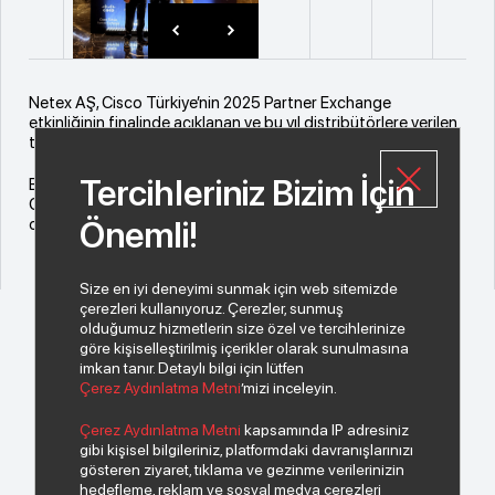
Netex AŞ, Cisco Türkiye’nin 2025 Partner Exchange
etkinliğinin finalinde açıklanan ve bu yıl distribütörlere verilen
tek ödül olan “Yılın Distribütörü” ödülünün sahibi oldu.
Tercihleriniz Bizim İçin
Bizleri bu gurur verici ödülle onurlandıran değerli üreticimiz
Cisco'ya ve bu başarıya ulaşmamızı sağlayan tüm iş
ortaklarımıza çok teşekkür ederiz.
Önemli!
Size en iyi deneyimi sunmak için web sitemizde
çerezleri kullanıyoruz. Çerezler, sunmuş
olduğumuz hizmetlerin size özel ve tercihlerinize
göre kişiselleştirilmiş içerikler olarak sunulmasına
imkan tanır. Detaylı bilgi için lütfen
Çerez Aydınlatma Metni
’mizi inceleyin.
© 2026 Copyright INDEKS Bilgisayar A.Ş. Tüm hakları saklıdır.
Çerez Aydınlatma Metni
kapsamında IP adresiniz
gibi kişisel bilgileriniz, platformdaki davranışlarınızı
gösteren ziyaret, tıklama ve gezinme verilerinizin
Bizden haberiniz olsun.
hedefleme, reklam ve sosyal medya çerezleri